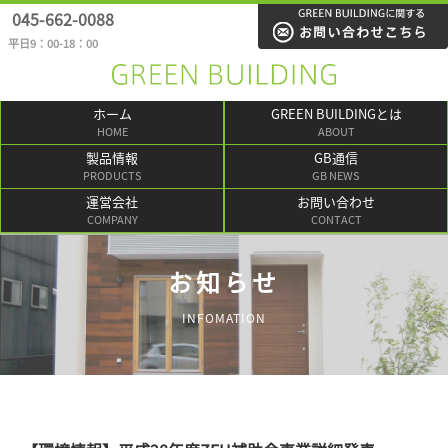
045-662-0088
平日9：00-18：00
ホーム
GREEN BUILDINGとは
HOME
ABOUT
製品情報
GB通信
PRODUCTS
GB NEWS
運営会社
お問い合わせ
COMPANY
CONTACT
お知らせ
INFOMATION