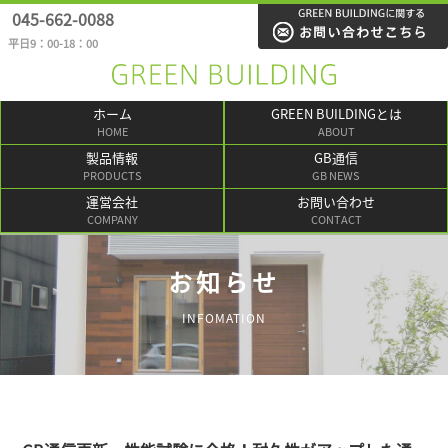
045-662-0088
平日9：00-18：00
ホーム
GREEN BUILDINGとは
HOME
ABOUT
製品情報
GB通信
PRODUCTS
GB NEWS
運営会社
お問い合わせ
COMPANY
CONTACT
お知らせ
INFOMATION