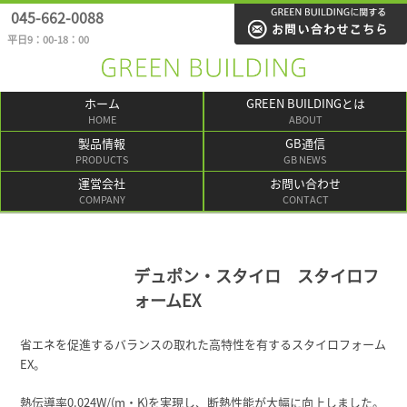
045-662-0088
平日9：00-18：00
ホーム
GREEN BUILDINGとは
HOME
ABOUT
製品情報
GB通信
PRODUCTS
GB NEWS
運営会社
お問い合わせ
COMPANY
CONTACT
デュポン・スタイロ スタイロフ
ォームEX
省エネを促進するバランスの取れた高特性を有するスタイロフォーム
EX。
熱伝導率0.024W/(m・K)を実現し、断熱性能が大幅に向上しました。