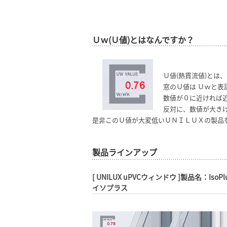
Ｕｗ(Ｕ値)とはなんですか？
Ｕ値(熱貫流値)とは
窓のＵ値は Ｕｗと
数値が０に近ければ
反対に、数値が大き
是非このＵ値が大変低いＵＮＩＬＵＸの製品
製品ラインアップ
[ UNILUX uPVCウィンドウ ]製品名：IsoP
イソプラス