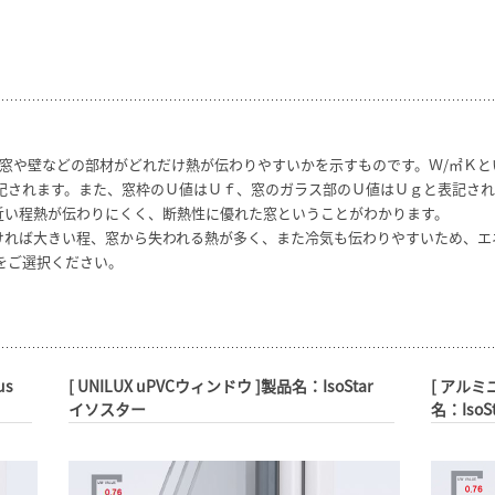
、窓や壁などの部材がどれだけ熱が伝わりやすいかを示すものです。Ｗ/㎡Ｋ
表記されます。また、窓枠のＵ値はＵｆ、窓のガラス部のＵ値はＵｇと表記され
近い程熱が伝わりにくく、断熱性に優れた窓ということがわかります。
ければ大きい程、窓から失われる熱が多く、また冷気も伝わりやすいため、エ
をご選択ください。
lus
[ UNILUX uPVCウィンドウ ]製品名：IsoStar
[ アルミ
イソスター
名：Iso