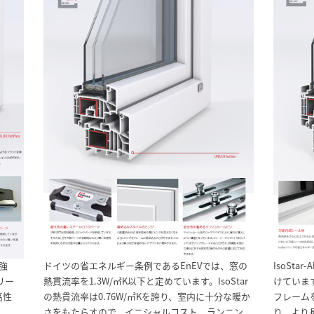
強
ドイツの省エネルギー条例であるEnEVでは、窓の
IsoSt
リー
熱貫流率を1.3W/㎡K以下と定めています。IsoStar
けていま
高性
の熱貫流率は0.76W/㎡Kを誇り、室内に十分な暖か
フレーム
さをもたらすので、イニシャルコスト、ランニン
り、より