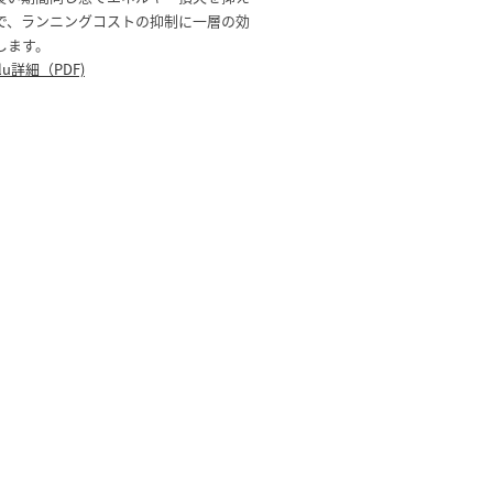
で、ランニングコストの抑制に一層の効
します。
-Alu詳細（PDF)