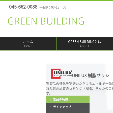
045-662-0088
平日9：00-18：00
ホーム
GREEN BUILDINGとは
HOME
ABOUT
UNILUX 樹脂サッシ
窓製品の進化を実感いただけるエネルギー効
れた最高品質のｕＰＶＣ（樹脂）サッシのご
す。
製品の特徴
ラインアップ