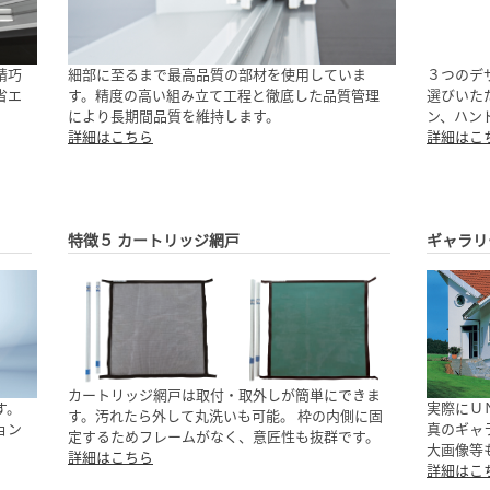
K精巧
細部に至るまで最高品質の部材を使用していま
３つのデ
省エ
す。精度の高い組み立て工程と徹底した品質管理
選びいた
により長期間品質を維持します。
ン、ハン
詳細はこちら
詳細はこ
特徴５ カートリッジ網戸
ギャラリ
カートリッジ網戸は取付・取外しが簡単にできま
す。
実際にＵ
す。汚れたら外して丸洗いも可能。 枠の内側に固
ョン
真のギャ
定するためフレームがなく、意匠性も抜群です。
大画像等
詳細はこちら
詳細はこ