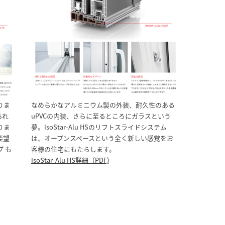
りま
なめらかなアルミニウム製の外装、耐久性のある
あれ
uPVCの内装、さらに至るところにガラスという
りま
夢。IsoStar-Alu HSのリフトスライドシステム
要望
は、オープンスペースという全く新しい感覚をお
 も
客様の住宅にもたらします。
IsoStar-Alu HS詳細（PDF)