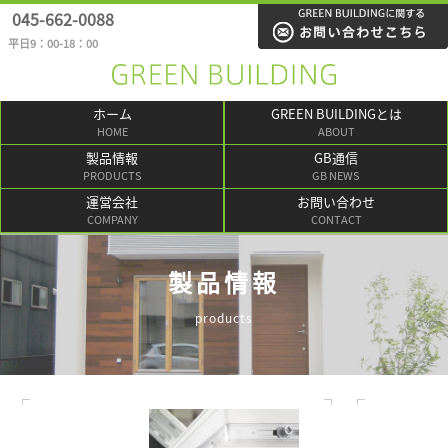
045-662-0088
平日9：00-18：00
ホーム
GREEN BUILDINGとは
HOME
ABOUT
製品情報
GB通信
PRODUCTS
GB NEWS
運営会社
お問い合わせ
COMPANY
CONTACT
製品情報
products